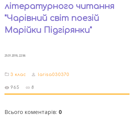
літературного читання
"Чарівний світ поезій
Марійки Підгірянки"
25.01.2018, 22:56
3 клас
larisa030370
965
8
Всього коментарів
:
0